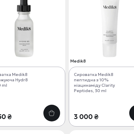
Medik8
ватка Medik8
Сироватка Medik8
ожуюча Hydr8
пептидна з 10%
0 ml
ніацинаміду Clarity
Peptides, 30 ml
50 ₴
3 000 ₴