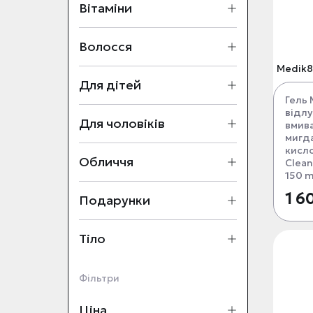
Вітаміни
Волосся
Medik8
Для дітей
Гель 
відл
Для чоловіків
вмива
мигд
кисл
Обличчя
Clean
150 m
1 6
Подарунки
Тіло
Фільтри
Ціна