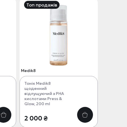
Топ продажів
Medik8
Тонік Medik8
щоденний
відлущуючий з РНА
кислотами Press &
Glow, 200 ml
2 000 ₴