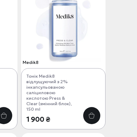
Medik8
Тонік Medik8
відлущуючий з 2%
інкапсульованою
саліциловою
кислотою Press &
Clear (змінний блок),
150 ml
1 900 ₴