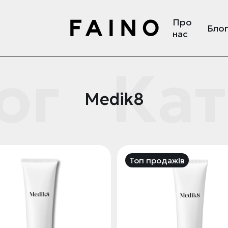
Про
Бло
нас
ог
Кат
Medik8
Топ продажів