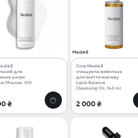
Medik8
Medik8
Олія Medik8
льний для
очищуюча живильна
ення шкіри
для зняття макіяжу
lar Mousse, 150
Lipid-Balance
Cleansing Oil, 140 ml
00 ₴
2 000 ₴