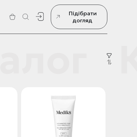
Підібрати
г
догляд
алог