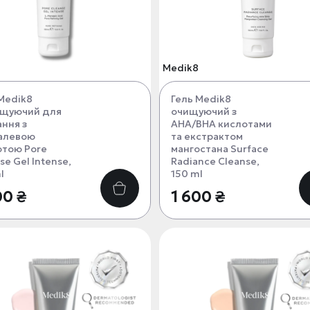
Medik8
Medik8
Гель Medik8
ущуючий для
очищуючий з
ння з
АНА/BHA кислотами
алевою
та екстрактом
отою Pore
мангостана Surface
se Gel Intense,
Radiance Cleanse,
l
150 ml
00 ₴
1 600 ₴