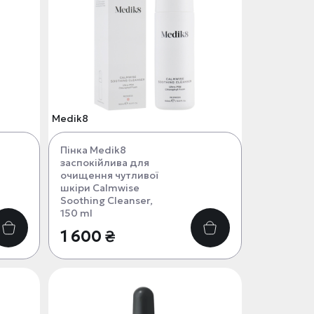
Medik8
Пінка Medik8
заспокійлива для
очищення чутливої
шкіри Calmwise
Soothing Cleanser,
150 ml
1 600 ₴