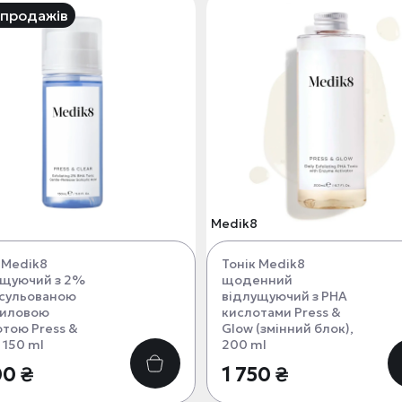
 продажів
Medik8
 Medik8
Тонік Medik8
ущуючий з 2%
щоденний
псульованою
відлущуючий з РНА
циловою
кислотами Press &
тою Press &
Glow (змінний блок),
, 150 ml
200 ml
00 ₴
1 750 ₴