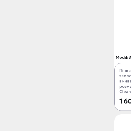
Medik8
Пінка
звол
вмива
розм
Clean
1 6