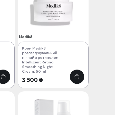
Medik8
Крем Medik8
розгладжувальний
нічний з ретинолом
Intelligent Retinol
Smoothing Night
Cream, 50 ml
3 500 ₴