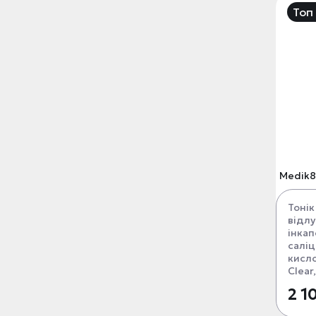
Топ
Medik8
Тонік
відл
інка
салі
кисло
Clear
2 1