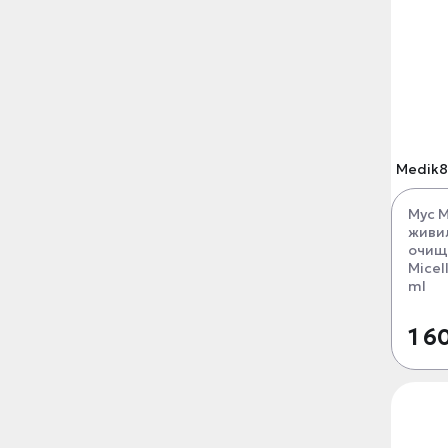
Medik8
Мус 
живи
очищ
Micel
ml
1 6