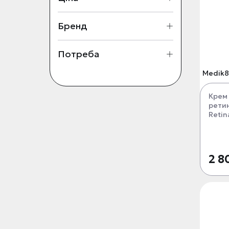
Бренд
Потреба
Medik8
Крем 
ретин
Retina
2 8