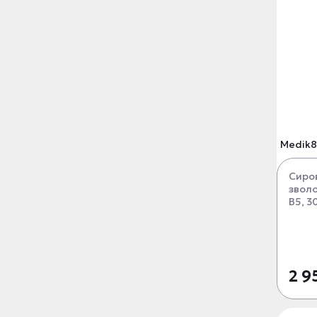
Medik8
Сиро
звол
B5, 3
2 9