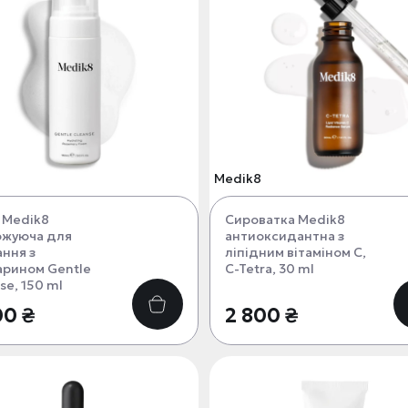
Medik8
 Medik8
Сироватка Medik8
ожуюча для
антиоксидантна з
ння з
ліпідним вітаміном С,
арином Gentle
C-Tetra, 30 ml
se, 150 ml
00 ₴
2 800 ₴