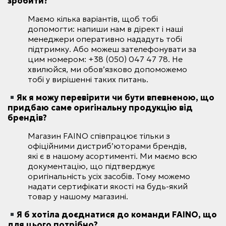
зробити?
Маємо кілька варіантів, щоб тобі
допомогти: напиши нам в дірект і наші
менеджери оперативно нададуть тобі
підтримку. Або можеш зателефонувати за
цим номером: +38 (050) 047 47 78. Не
хвилюйся, ми обов’язково допоможемо
тобі у вирішенні таких питань.
Як я можу перевірити чи бути впевненою, що
придбаю саме оригінальну продукцію від
брендів?
Магазин FAINO співпрацює тільки з
офіційними дистриб’юторами брендів,
які є в нашому асортименті. Ми маємо всю
документацію, що підтверджує
оригінальність усіх засобів. Тому можемо
надати сертифікати якості на будь-який
товар у нашому магазині.
Я б хотіла доєднатися до команди FAINO, що
для цього потрібно?