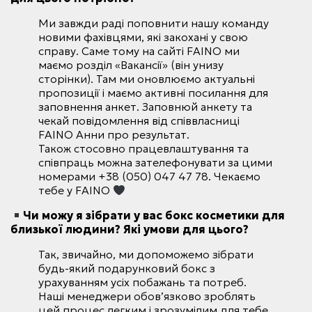
Ми завжди раді поповнити нашу команду
новими фахівцями, які закохані у свою
справу. Саме тому на сайті FAINO ми
маємо розділ «Вакансії» (він унизу
сторінки). Там ми оновлюємо актуальні
пропозиції і маємо активні посилання для
заповнення анкет. Заповнюй анкету та
чекай повідомлення від співвласниці
FAINO Анни про результат.
Також стосовно працевлаштування та
співпраць можна зателефонувати за цими
номерами +38 (050) 047 47 78. Чекаємо
тебе у FAINO
Чи можу я зібрати у вас бокс косметики для
близької людини? Які умови для цього?
Так, звичайно, ми допоможемо зібрати
будь-який подарунковий бокс з
урахуванням усіх побажань та потреб.
Наші менеджери обов’язково зроблять
цей процес легким і зрозумілим для тебе.