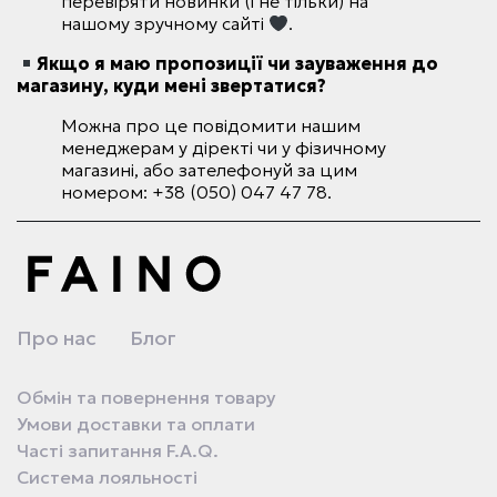
перевіряти новинки (і не тільки) на
нашому зручному сайті
.
Якщо я маю пропозиції чи зауваження до
магазину, куди мені звертатися?
Можна про це повідомити нашим
менеджерам у діректі чи у фізичному
магазині, або зателефонуй за цим
номером: +38 (050) 047 47 78.
Про нас
Блог
Обмін та повернення товару
Умови доставки та оплати
Часті запитання F.A.Q.
Система лояльності