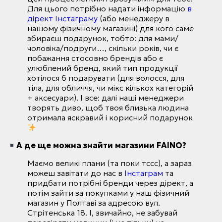
Для цього потрібно надати інформацію
в
дірект Інстаграму
(або менеджеру в
нашому фізичному магазині) для кого саме
збираєш подарунок, тобто: для мами/
чоловіка/подруги…, скільки років, чи є
побажання стосовно брендів або є
улюблений бренд, який тип продукції
хотілося б подарувати (для волосся, для
тіла, для обличчя, чи мікс кількох категорій
+ аксесуари). І все: далі наші менеджери
творять диво, щоб твоя близька людина
отримала яскравий і корисний подарунок
А де ще можна знайти магазини FAINO?
Маємо великі плани (та поки тссс), а зараз
можеш завітати до нас в
Інстаграм
та
придбати потрібні бренди через дірект, а
потім зайти за покупками у наш фізичний
магазин у Полтаві за адресою вул.
Стрітенська 18. І, звичайно, не забувай