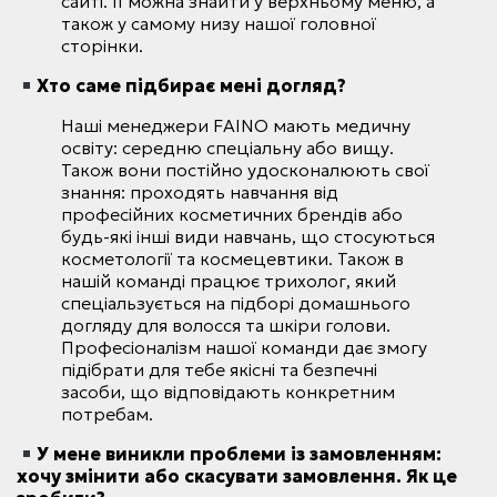
сайті. Її можна знайти у верхньому меню, а
також у самому низу нашої головної
сторінки.
Хто саме підбирає мені догляд?
Наші менеджери FAINO мають медичну
освіту: середню спеціальну або вищу.
Також вони постійно удосконалюють свої
знання: проходять навчання від
професійних косметичних брендів або
будь-які інші види навчань, що стосуються
косметології та космецевтики. Також в
нашій команді працює трихолог, який
спеціальзується на підборі домашнього
догляду для волосся та шкіри голови.
Професіоналізм нашої команди дає змогу
підібрати для тебе якісні та безпечні
засоби, що відповідають конкретним
потребам.
У мене виникли проблеми із замовленням:
хочу змінити або скасувати замовлення. Як це