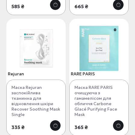
585 ₴
665 ₴
Rejuran
RARE PARIS
Маска Rejuran
Маска RARE PARIS
заспокійлива
очищуюча з
тканинна для
гамамелісом для
відновлення шкіри
обличчя Carbone
Recover Soothing Mask
Glacé Purifying Face
Single
Mask
335 ₴
365 ₴