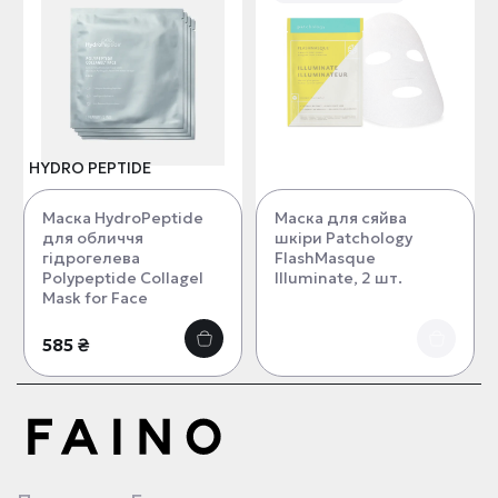
HYDRO PEPTIDE
Маска HydroPeptide
Маска для сяйва
для обличчя
шкіри Patchology
гідрогелева
FlashMasque
Polypeptide Collagel
Illuminate, 2 шт.
Mask for Face
585 ₴