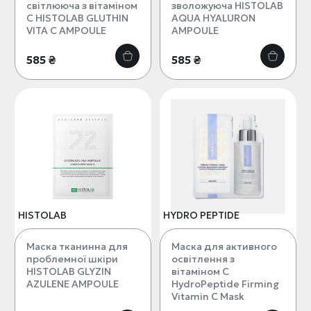
світлююча з вітаміном
зволожуюча HISTOLAB
С HISTOLAB GLUTHIN
AQUA HYALURON
VITA C AMPOULE
AMPOULE
585 ₴
585 ₴
HISTOLAB
HYDRO PEPTIDE
Маска тканинна для
Маска для активного
проблемної шкіри
освітлення з
HISTOLAB GLYZIN
вітаміном С
AZULENE AMPOULE
HydroPeptide Firming
Vitamin C Mask