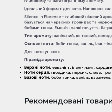
глибокому та багатогранному аромату.
Ідеальний формат для авто. Наповнює сало
Silence In Florence – глибокий нішевий ар
базується на червоних трояндах та червони
бобами тонка. Емоція: палкі почуття, багр
Тип аромату
: ванільний, квітковий, солод
Основні ноти
: боби тонка, ваніль, іланг-і
Для кого: унісекс
Піраміда аромату:
Верхні ноти
: евкаліпт, іланг-іланг, кардам
Ноти серця
: гвоздика, персик, слива, тро
Базові ноти
: боби тонка, ваніль, карамель,
Рекомендовані товар