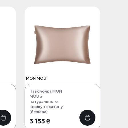
MON MOU
Наволочка MON
MOU з
натурального
шовку та сатину
(бежева)
3 155 ₴