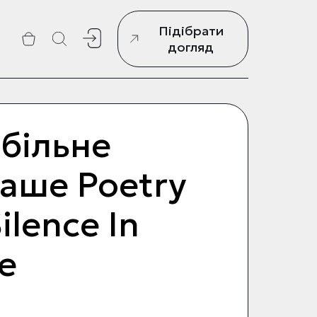
Підібрати
г
догляд
більне
аше Poetry
lence In
e