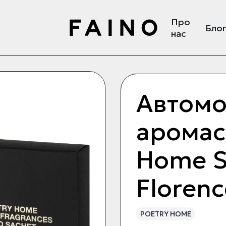
Про
Бло
нас
Автомо
аромас
Home Si
Florenc
POETRY HOME