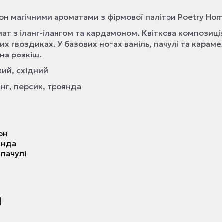
н магічними ароматами з фірмової палітри Poetry Hom
омат з іланг-ілангом та кардамоном. Квіткова композиці
х гвоздиках. У базових нотах ваніль, пачулі та караме
яна розкіш.
кий, східний
ланг, персик, троянда
он
янда
 пачулі
и