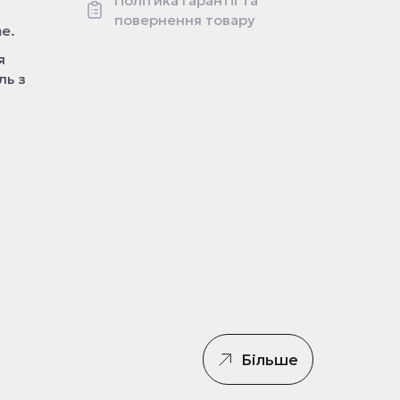
Політика гарантії та
повернення товару
e.
я
ль з
Більше