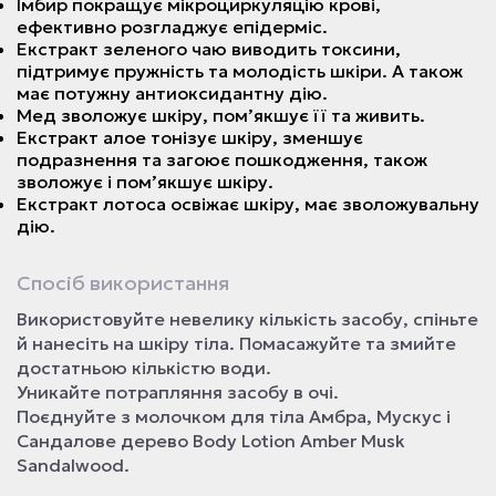
Імбир покращує мікроциркуляцію крові,
ефективно розгладжує епідерміс.
Екстракт зеленого чаю виводить токсини,
підтримує пружність та молодість шкіри. А також
має потужну антиоксидантну дію.
Мед зволожує шкіру, помʼякшує її та живить.
Екстракт алое тонізує шкіру, зменшує
подразнення та загоює пошкодження, також
зволожує і помʼякшує шкіру.
Екстракт лотоса освіжає шкіру, має зволожувальну
дію.
Спосіб використання
Використовуйте невелику кількість засобу, спіньте
й нанесіть на шкіру тіла. Помасажуйте та змийте
достатньою кількістю води.
Уникайте потрапляння засобу в очі.
Поєднуйте з молочком для тіла Амбра, Мускус і
Сандалове дерево Body Lotion Amber Musk
Sandalwood.