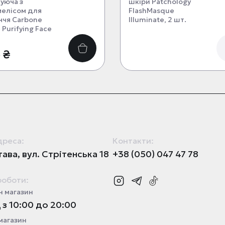
уюча з
шкіри Patchology
мелісом для
FlashMasque
ччя Carbone
Illuminate, 2 шт.
 Purifying Face
 ₴
дреса:
Контакти:
ава, вул. Стрітенська 18
+38 (050) 047 47 78
роботи:
 магазин
з 10:00 до 20:00
магазин