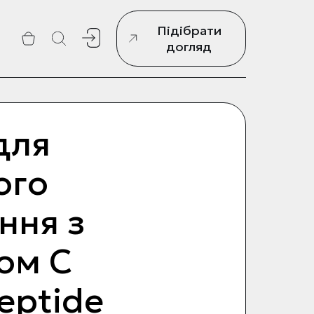
Підібрати
г
догляд
для
ого
ння з
ном С
eptide