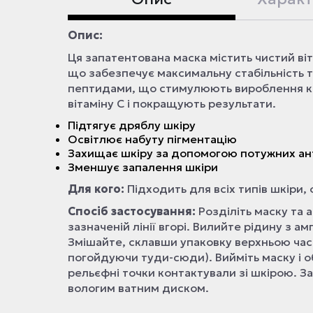
Опис:
Ця запатентована маска містить чистий ві
що забезпечує максимальну стабільність 
пептидами, що стимулюють вироблення ко
вітаміну С і покращують результати.
Підтягує дряблу шкіру
Освітлює набуту пігментацію
Захищає шкіру за допомогою потужних ан
Зменшує запалення шкіри
Для кого:
Підходить для всіх типів шкіри, 
Спосіб застосування:
Розділіть маску та 
зазначеній лінії вгорі. Вилийте рідину з 
Змішайте, склавши упаковку верхньою част
погойдуючи туди-сюди). Вийміть маску і о
рельєфні точки контактували зі шкірою. За
вологим ватним диском.