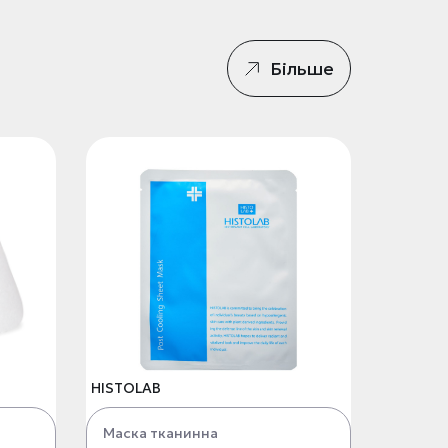
Більше
HISTOLAB
Маска тканинна