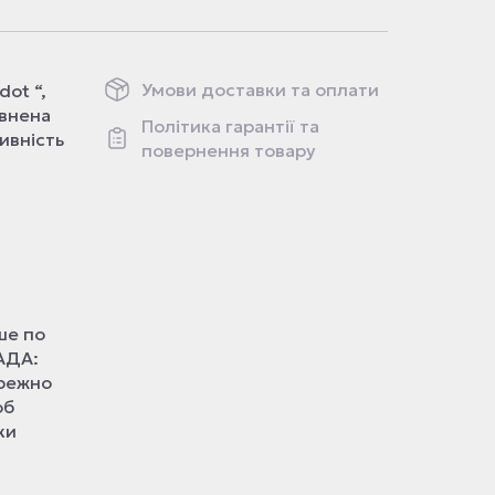
Умови доставки та оплати
ot “,
овнена
Політика гарантії та
ивність
повернення товару
ше по
РАДА:
ережно
об
ки