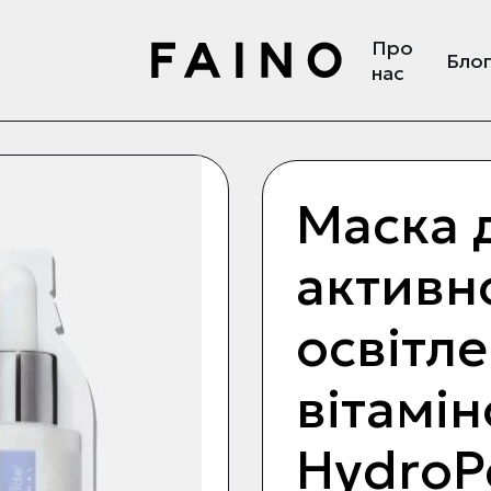
Про
Бло
нас
Маска 
активн
освітле
вітамі
HydroP