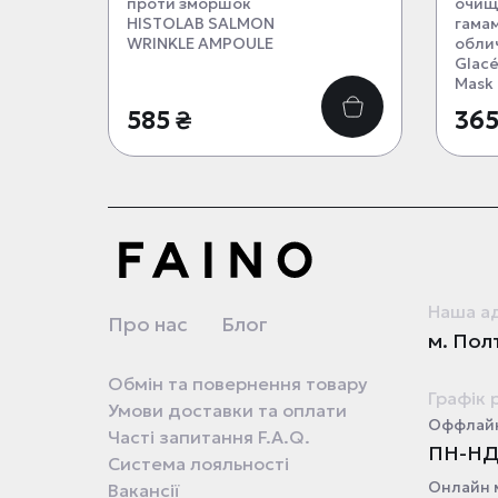
проти зморшок
очищ
HISTOLAB SALMON
гама
WRINKLE AMPOULE
обли
Glacé
Mask
585 ₴
365
Наша а
Про нас
Блог
м. Полт
Обмін та повернення товару
Графік 
Умови доставки та оплати
Оффлайн
Часті запитання F.A.Q.
ПН-НД 
Система лояльності
Онлайн 
Вакансії