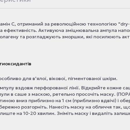
тамін С, отриманий за революційною технологією “dry-d
та ефективність. Активуюча зміцнювальна ампула нап
лагену та розгладжують зморшки, які посилюють акт
тиоксидантів
особливо для вʼялої, вікової, пігментованої шкіри.
ампулу вздовж перфорованої лінії. Відкрийте кожне са
ампули в саше з маскою, ретельно просочіть маску. (ПО
иною вниз приблизно на 1 см (приблизно вдвічі) і об
бережно розгорніть. Нанесіть маску на обличчя так, щ
лиште на 10-20 хвилин. Зніміть маску і видаліть залиш