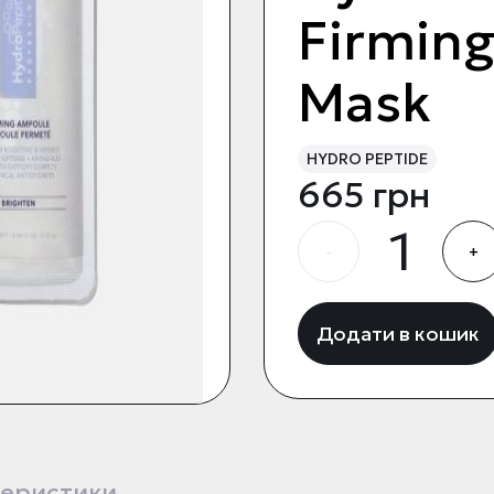
Firming
Mask
HYDRO PEPTIDE
665 грн
-
+
Додати в кошик
еристики