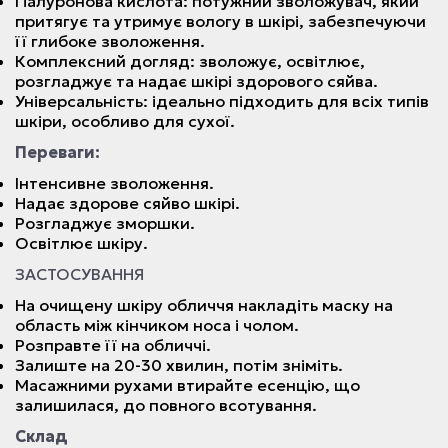
Гіалуронова кислота: потужний зволожувач, який
притягує та утримує вологу в шкірі, забезпечуючи
її глибоке зволоження.
Комплексний догляд: зволожує, освітлює,
розгладжує та надає шкірі здорового сяйва.
Універсальність: ідеально підходить для всіх типів
шкіри, особливо для сухої.
Переваги:
Інтенсивне зволоження.
Надає здорове сяйво шкірі.
Розгладжує зморшки.
Освітлює шкіру.
ЗАСТОСУВАННЯ
На очищену шкіру обличчя накладіть маску на
область між кінчиком носа і чолом.
Розправте її на обличчі.
Залиште на 20-30 хвилин, потім зніміть.
Масажними рухами втирайте есенцію, що
залишилася, до повного всотування.
Склад