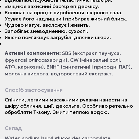
Відновлює пружність і еластичність шкіри.
Зміцнює захисний бар’єр епідермісу.
Впливає на процес вироблення шкірного сала.
Усуває його надлишки і прибирає жирний блиск.
Чудово матує, зволожує і живить.
Запобігає зневодненню, сухості.
Якісно пом’якшує загрубілі ділянки шкіри.
Активні компоненти:
SBS (екстракт пеумуса,
фруктові олігосахариди), CW (мінеральні солі,
АТФ, карнозин), BNHT (синтетичні і природні ПАР),
молочна кислота, водоростевий екстракт.
Спосіб застосування
Спінити, легкими масажними рухами нанести на
шкіру обличчя, шиї, декольте. Особливо ретельно
обробляти Т-зону. Змити теплою водою.
Склад
Water, sodium lauryl glucosides carboxylate,