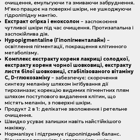
очищення, емульгуючи та змиваючи забруднення.
М’яко працює на поверхні шкіри, не ушкоджуючи
гідроліпідну мантію.
Екстракт огірка і еноксолон
– заспокоєння
чутливої шкіри під час очищення. Протизапальна і
заспокійлива дія.
Hypopigmentaline (Гіпопігменталайн)
–
освітлення пігментації, покращення клітинного
метаболізму.
Комплекс екстракту кореня лакриці солодкої,
екстракту кореня чорної шовковиці, екстракту
листя білої шовковиці, стабілізованого вітаміну
С, D-глюкозаміну
– забезпечує: скорочення
синтезу меланіну шляхом інгібування дії
тирозинази; корекцію видимих пігментних плям
шляхом поступового видалення клітин, що
містять меланін, з поверхні шкіри.
Продукт 2 в 1: делікатне зволоження і ретельне
очищення.
Швидко усуває залишки навіть найстійкішого
макіяжу.
Нормалізує і підтримує гідроліпідний баланс.