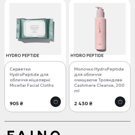
HYDRO PEPTIDE
HYDRO PEPTIDE
Серветки
Молочко HydroPeptide
HydroPeptide для
для обличчя
обличчя міцелярні
очищаюче Трояндове
Micellar Facial Cloths
Cashmere Cleanse, 200
ml
905 ₴
2 430 ₴