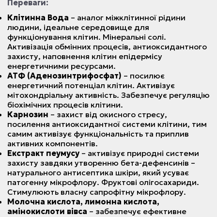
Переваги:
Клітинна Вода
– аналог міжклітинної рідини
людини, ідеальне середовище для
функціонування клітин. Мінеральні солі.
Активізація обмінних процесів, антиоксидантного
захисту, наповнення клітин епідермісу
енергетичними ресурсами.
АТФ (Аденозинтрифосфат)
– посилює
енергетичний потенціал клітин. Активізує
мітохондріальну активність. Забезпечує регуляцію
біохімічних процесів клітини.
Карнозин
– захист від окисного стресу,
посилення антиоксидантної системи клітини, тим
самим активізує функціональність та приплив
активних компонентів.
Екстракт пеумусу
– активізує природні системи
захисту завдяки утворенню бета-дефенсинів –
натурального антисептика шкіри, який усуває
патогенну мікрофлору. Фруктові олігосахариди.
Стимулюють власну сапрофітну мікрофлору.
Молочна кислота, лимонна кислота,
амінокислоти вівса
– забезпечує ефективне