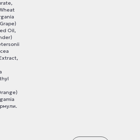
urate,
 Wheat
rgania
(Grape)
ed Oil,
ender)
tersonii
acea
Extract,
a
thyl
(Orange)
ergamia
ормули.