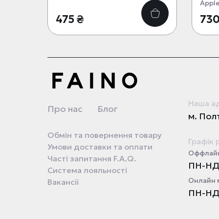
Apple
475 ₴
730
Наша а
Про нас
Блог
м. Полт
Обмін та повернення товару
Графік 
Умови доставки та оплати
Оффлайн
Часті запитання F.A.Q.
ПН-НД 
Система лояльності
Онлайн 
Вакансії
ПН-НД 