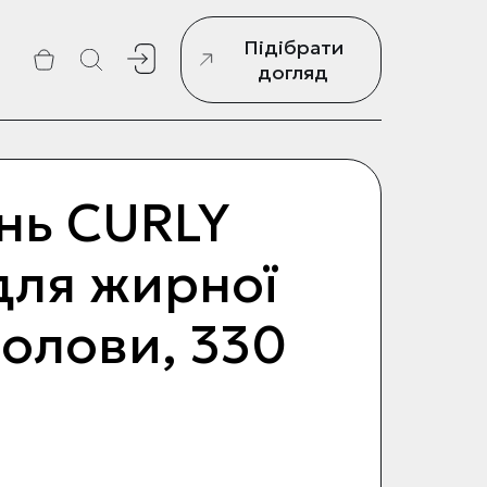
Підібрати
г
догляд
нь CURLY
для жирної
голови, 330