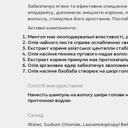
Забезпечує м’яке та ефективне очищення 
епідермісу, допомагає зміцнити коріння
волосся, стимулює його зростання. Посла
Активні компоненти:
Ментол має охолоджувальні властивості, 
Олія чайного листя сприяє ослабленню све
Екстракт кореня азіатської центелли стаб
Олія насіння пінника лугового надає воло
Екстракт кореня примули має протизапаль
Олія арганових ядер забезпечує зволожен
Олія насіння баобаба створює на шкірі гол
Спосіб використання
Нанесіть шампунь на вологу шкіри голови 
проточною водою
Склад
Water, Sodium Chloride, Lauramidopropyl Bet