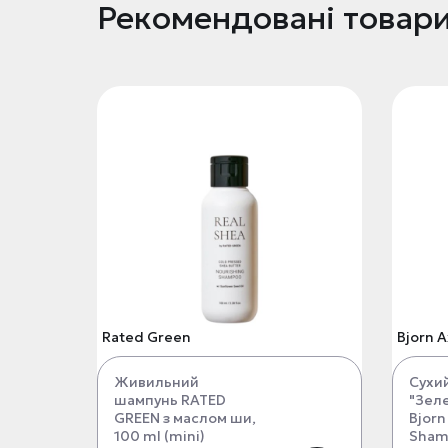
Рекомендовані товар
Rated Green
Bjorn 
Живильний
Сухи
шампунь RATED
"Зел
GREEN з маслом ши,
Bjorn
100 ml (mini)
Sham