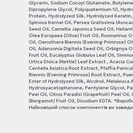
Glycerin, Sodium Cocoyl Glutamate, Butylene 
Dipropylene Glycol, Polyquaternium-10, Hydr
Protein, Hydrolyzed Silk, Hydrolyzed Keratin,
Spinosa Kernel Oil, Persea Gratissima (Avocad
Seed Oil, Camellia Japonica Seed Oil, Helian
Olea Europaea (Olive) Fruit Oil, Rosmarinus Of
Oil, Oenothera Biennis (Evening Primrose) Oi
Oil, Adansonia Digitata Seed Oil, Orbignya O
Fruit Oil, Eucalyptus Globulus Leaf Oil, Simm
Urtica Dioica (Nettle) Leaf Extract , Acacia 
Centella Asiatica Root Extract, Pfaffia Pani
Biennis (Evening Primrose) Root Extract, Pue
Ester of Hydrolyzed Silk, Alcohol, Melaleuca Al
Hydroxyacetophenone, Pentylene Glycol, Pant
Peel Oil, Citrus Paradisi (Grapefruit) Peel Oi
(Bergamot) Fruit Oil, Disodium EDTA. *Ви
Найновіший список компонентів ви завжди