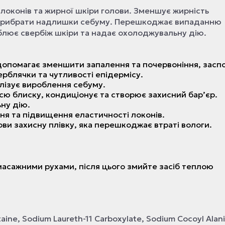
локонів та жирної шкіри голови. Зменшує жирність
, прибрати надлишки себуму. Перешкоджає випаданню
блює свербіж шкіри та надає охолоджувальну дію.
допомагає зменшити запалення та почервоніння, засп
рблячки та чутливості епідермісу.
ілізує вироблення себуму.
ссю блиску, кондиціонує та створює захисний бар’єр.
ну дію.
ня та підвищення еластичності локонів.
ови захисну плівку, яка перешкоджає втраті вологи.
масажними рухами, після цього змийте засіб теплою
aine, Sodium Laureth-11 Carboxylate, Sodium Cocoyl Alan