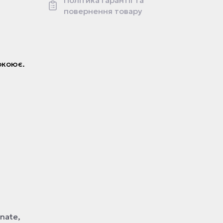
Політика гарантії та
повернення товару
окоює.
inate,