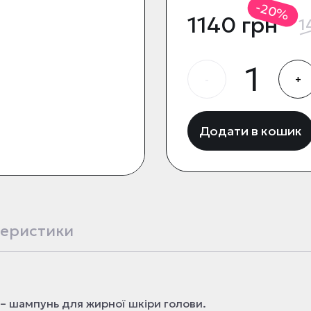
-20%
1140 грн
1
-
+
Додати в кошик
еристики
o – шампунь для жирної шкіри голови.