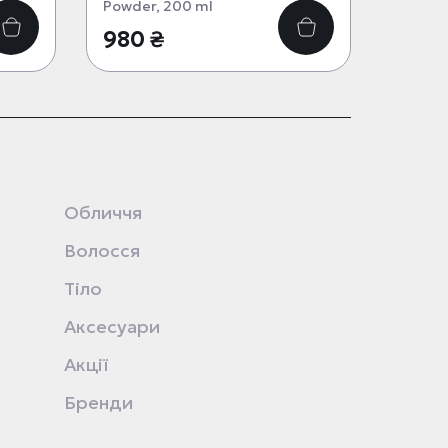
Powder, 200 ml
980 ₴
Обличчя
Волосся
Тіло
Аксесуари
Акції
Бренди