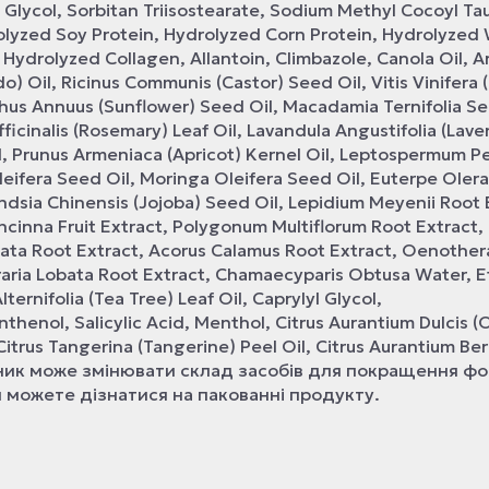
Glycol, Sorbitan Triisostearate, Sodium Methyl Cocoyl Ta
olyzed Soy Protein, Hydrolyzed Corn Protein, Hydrolyzed
 Hydrolyzed Collagen, Allantoin, Climbazole, Canola Oil, A
o) Oil, Ricinus Communis (Castor) Seed Oil, Vitis Vinifera 
thus Annuus (Sunflower) Seed Oil, Macadamia Ternifolia Se
ficinalis (Rosemary) Leaf Oil, Lavandula Angustifolia (Lav
l, Prunus Armeniaca (Apricot) Kernel Oil, Leptospermum Pe
leifera Seed Oil, Moringa Oleifera Seed Oil, Euterpe Oler
ondsia Chinensis (Jojoba) Seed Oil, Lepidium Meyenii Root 
Concinna Fruit Extract, Polygonum Multiflorum Root Extract,
culata Root Extract, Acorus Calamus Root Extract, Oenother
raria Lobata Root Extract, Chamaecyparis Obtusa Water, E
ternifolia (Tea Tree) Leaf Oil, Caprylyl Glycol,
henol, Salicylic Acid, Menthol, Citrus Aurantium Dulcis 
l, Citrus Tangerina (Tangerine) Peel Oil, Citrus Aurantium B
робник може змінювати склад засобів для покращення ф
 можете дізнатися на пакованні продукту.