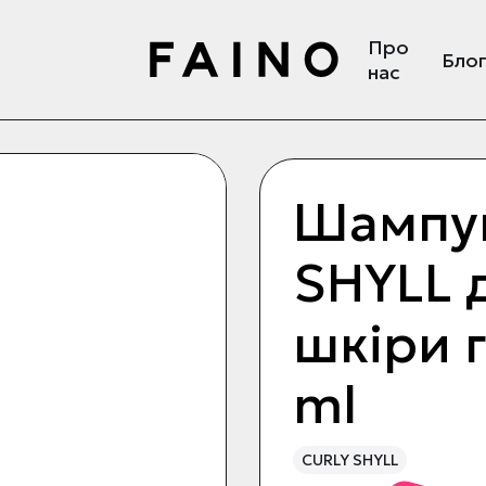
Про
Бло
нас
Шампу
SHYLL 
шкіри 
ml
CURLY SHYLL