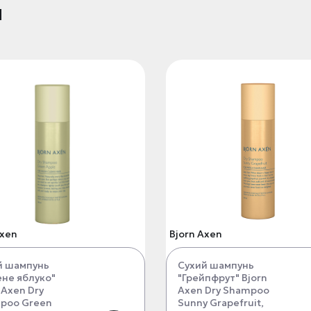
и
Axen
Bjorn Axen
й шампунь
Сухий шампунь
ене яблуко"
"Грейпфрут" Bjorn
 Axen Dry
Axen Dry Shampoo
poo Green
Sunny Grapefruit,