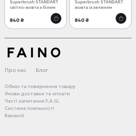
Superbrush STANDART
Superbrush STANDART
світло-жовта з білим
жовта із зеленим
840 ₴
840 ₴
Про нас
Блог
Обмін та повернення товару
Умови доставки та оплати
Часті запитання F.A.Q.
Система лояльності
Вакансії