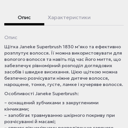
Опис
Характеристики
Опис
Щітка Janeke Superbrush 1830 м’яко та ефективно
розплутує волосся. Її можна використовувати для
вологого волосся та навіть під час його миття, що
забезпечує рівномірний розподіл доглядових
засобів і швидке висихання. Цією щіткою можна
безпечно розчісувати ніжне дитяче волосся,
нарощене, тонке, густе, ламке і кучеряве волосся.
Особливості Janeke Superbrush:
– оснащений зубчиками з закругленими
кінчиками;
– запобігає травмуванню шкірного покриву при
розчісуванні й масажі;
– сприяє рівномірному розподіленню гарячого