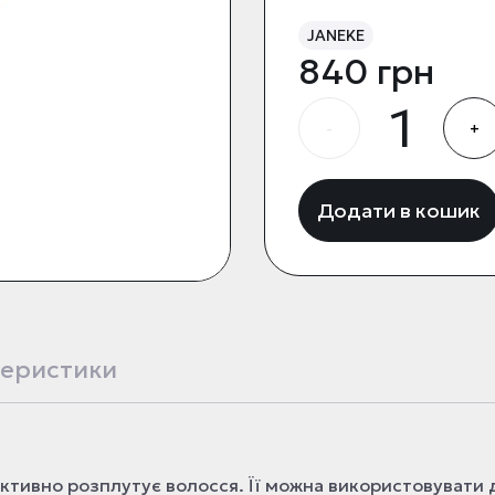
JANEKE
840 грн
-
+
Додати в кошик
еристики
ективно розплутує волосся. Її можна використовувати 