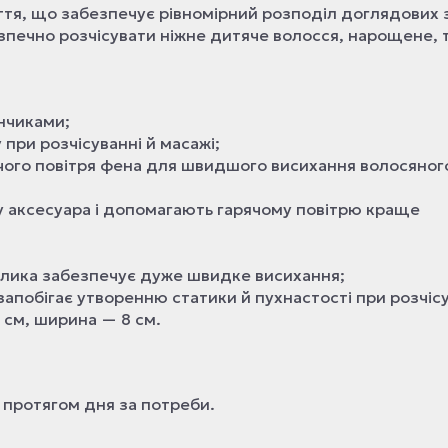
иття, що забезпечує рівномірний розподіл доглядових з
печно розчісувати ніжне дитяче волосся, нарощене, 
нчиками;
при розчісуванні й масажі;
чого повітря фена для швидшого висихання волосяног
гу аксесуара і допомагають гарячому повітрю краще
улика забезпечує дуже швидке висихання;
запобігає утворенню статики й пухнастості при розчісу
 см, ширина — 8 см.
 протягом дня за потреби.