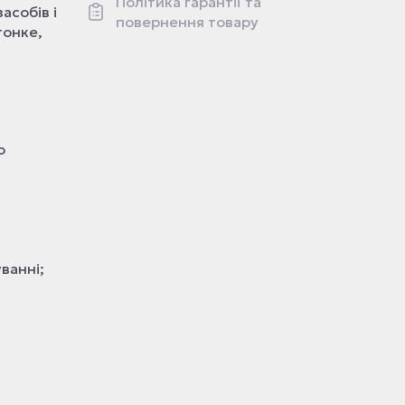
Політика гарантії та
асобів і
повернення товару
тонке,
о
ванні;