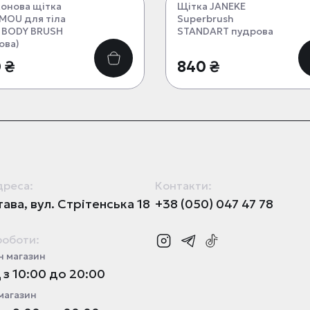
конова щітка
Щітка JANEKE
MOU для тіла
Superbrush
 BODY BRUSH
STANDART пудрова
ова)
 ₴
840 ₴
дреса:
Контакти:
ава, вул. Стрітенська 18
+38 (050) 047 47 78
роботи:
 магазин
з 10:00 до 20:00
магазин