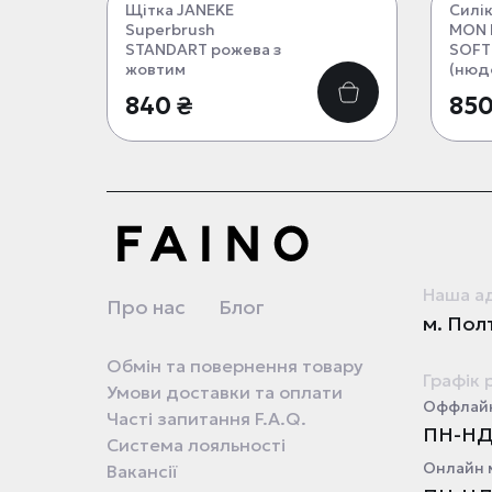
Щітка JANEKE
Силі
Superbrush
MON 
STANDART рожева з
SOFT
жовтим
(нюд
840 ₴
850
Наша а
Про нас
Блог
м. Полт
Обмін та повернення товару
Графік 
Умови доставки та оплати
Оффлайн
Часті запитання F.A.Q.
ПН-НД 
Система лояльності
Онлайн 
Вакансії