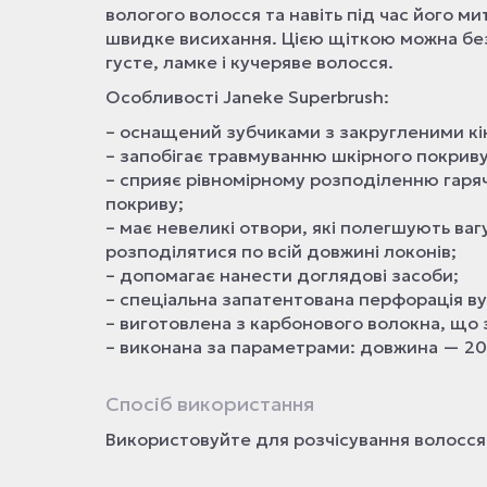
вологого волосся та навіть під час його м
швидке висихання. Цією щіткою можна без
густе, ламке і кучеряве волосся.
Особливості Janeke Superbrush:
– оснащений зубчиками з закругленими кі
– запобігає травмуванню шкірного покриву 
– сприяє рівномірному розподіленню гаря
покриву;
– має невеликі отвори, які полегшують ва
розподілятися по всій довжині локонів;
– допомагає нанести доглядові засоби;
– спеціальна запатентована перфорація в
– виготовлена з карбонового волокна, що 
– виконана за параметрами: довжина — 20
Спосіб використання
Використовуйте для розчісування волосся