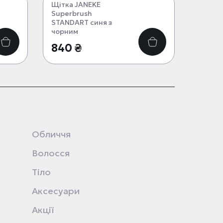
Щітка JANEKE
Superbrush
STANDART синя з
чорним
840 ₴
Обличчя
Волосся
Тіло
Аксесуари
Акції