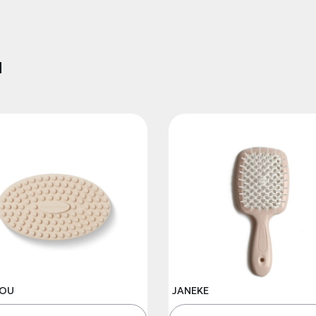
и
OU
JANEKE