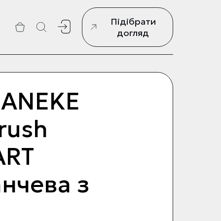
Підібрати
г
догляд
JANEKE
rush
ART
нчева з