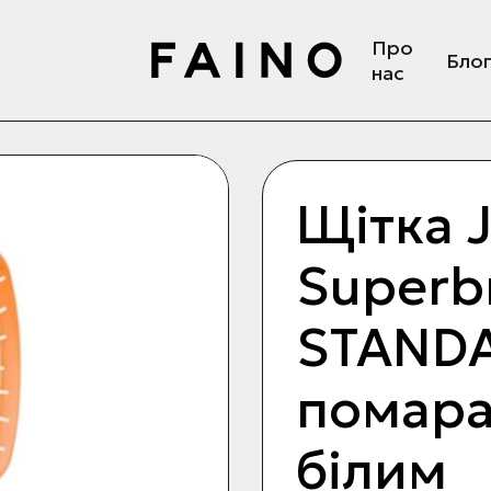
Про
Бло
нас
Щітка 
Superb
STAND
помара
білим