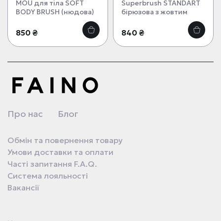
MOU для тіла SOFT
Superbrush STANDART
BODY BRUSH (нюдова)
бірюзова з жовтим
850 ₴
840 ₴
Про нас
Блог
Обмін та повернення товару
Умови доставки та оплати
Часті запитання F.A.Q.
Система лояльності
Вакансії