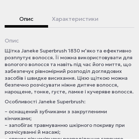
Опис
Характеристики
Опис
Щітка Janeke Superbrush 1830 м’яко та ефективно
розплутує волосся. Її можна використовувати для
вологого волосся та навіть під час його миття, що
забезпечує рівномірний розподіл доглядових
засобів і швидке висихання. Цією щіткою можна
безпечно розчісувати ніжне дитяче волосся,
нарощене, тонке, густе, ламке і кучеряве волосся.
Особливості Janeke Superbrush:
– оснащений зубчиками з закругленими
кінчиками;
– запобігає травмуванню шкірного покриву при
розчісуванні й масажі;
– сприяє рівномірному розподіленню гарячого