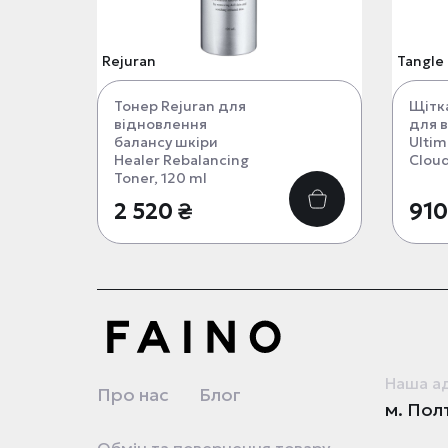
Rejuran
Tangle
Тонер Rejuran для
Щітка
відновлення
для 
балансу шкіри
Ultim
Healer Rebalancing
Clou
Toner, 120 ml
2 520 ₴
910
Наша а
Про нас
Блог
м. Полт