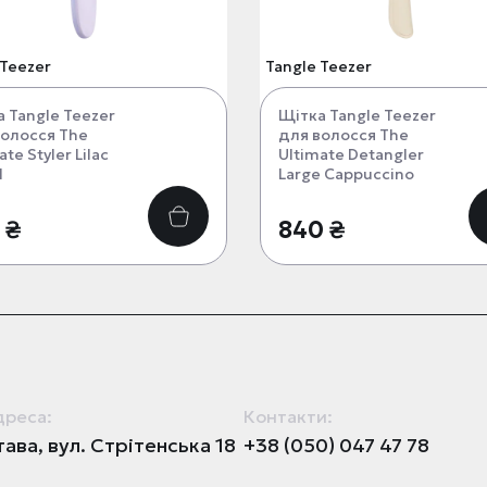
 Teezer
Tangle Teezer
 Tangle Teezer
Щітка Tangle Teezer
волосся The
для волосся The
ate Styler Lilac
Ultimate Detangler
d
Large Cappuccino
 ₴
840 ₴
дреса:
Контакти:
ава, вул. Стрітенська 18
+38 (050) 047 47 78