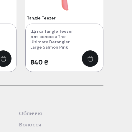
Tangle Teezer
Щітка Tangle Teezer
для волосся The
Ultimate Detangler
Large Salmon Pink
840 ₴
Обличчя
Волосся