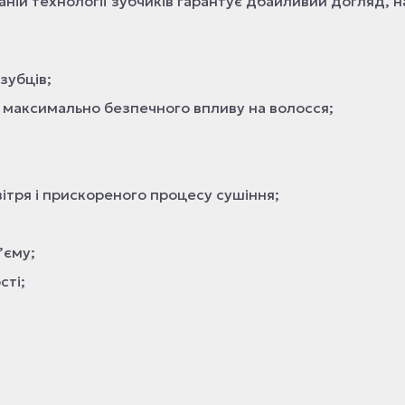
ній технології зубчиків гарантує дбайливий догляд, 
зубців;
я максимально безпечного впливу на волосся;
вітря і прискореного процесу сушіння;
’єму;
сті;