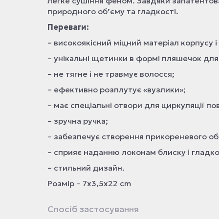
легке сушіння феном. Завдяки запатентова
природного об’єму та гладкості.
Переваги:
– високоякісний міцний матеріал корпусу і 
– унікальні щетинки в формі пляшечок дл
– не тягне і не травмує волосся;
– ефективно розплутує «вузлики»;
– має спеціальні отвори для циркуляції по
– зручна ручка;
– забезпечує створення прикореневого об
– сприяє наданню локонам блиску і гладко
– стильний дизайн.
Розмір – 7х3,5х22 cm
Спосіб застосування