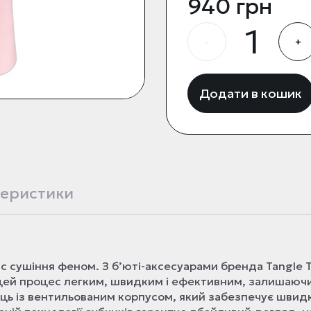
940 грн
-
+
Додати в кошик
еристики
с сушіння феном. З б’юті-аксесуарами бренда Tangle 
 цей процес легким, швидким і ефективним, залишаюч
ць із вентильованим корпусом, який забезпечує швид