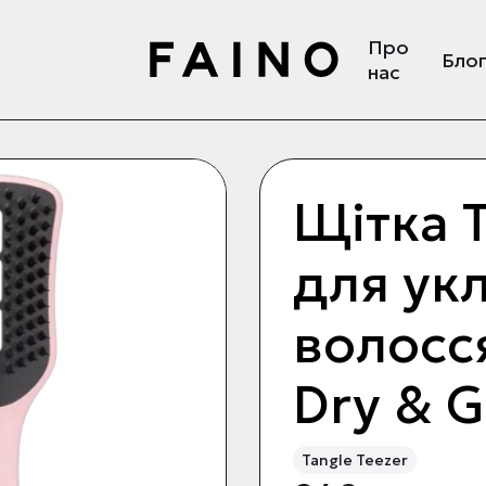
Про
Бло
нас
Щітка T
для ук
волосс
Dry & G
Tangle Teezer