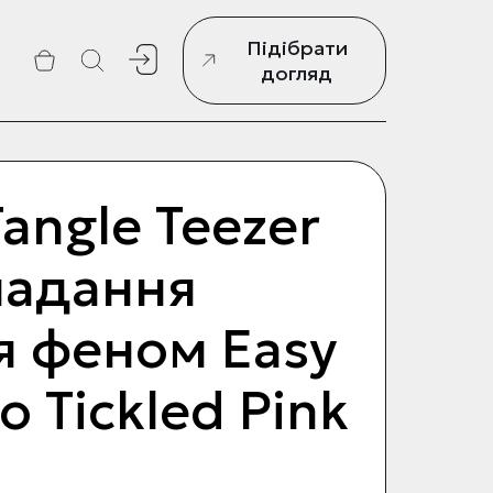
Підібрати
г
догляд
angle Teezer
ладання
я феном Easy
o Tickled Pink