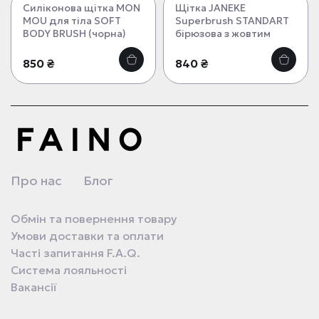
Силіконова щітка MON
Щітка JANEKE
MOU для тіла SOFT
Superbrush STANDART
BODY BRUSH (чорна)
бірюзова з жовтим
850 ₴
840 ₴
Про нас
Блог
Обмін та повернення товару
Умови доставки та оплати
Часті запитання F.A.Q.
Система лояльності
Вакансії