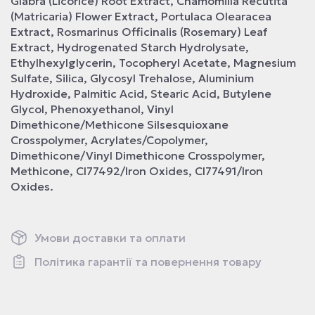
Glabra (Licorice) Root Extract, Chamomilla Recutita
(Matricaria) Flower Extract, Portulaca Olearacea
Extract, Rosmarinus Officinalis (Rosemary) Leaf
Extract, Hydrogenated Starch Hydrolysate,
Ethylhexylglycerin, Tocopheryl Acetate, Magnesium
Sulfate, Silica, Glycosyl Trehalose, Aluminium
Hydroxide, Palmitic Acid, Stearic Acid, Butylene
Glycol, Phenoxyethanol, Vinyl
Dimethicone/Methicone Silsesquioxane
Crosspolymer, Acrylates/Copolymer,
Dimethicone/Vinyl Dimethicone Crosspolymer,
Methicone, CI77492/Iron Oxides, CI77491/Iron
Oxides.
Умови доставки та оплати
Політика гарантії та повернення товару