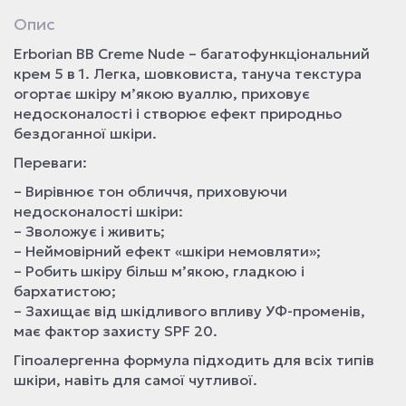
Опис
Erborian BB Creme Nude – багатофункціональний
крем 5 в 1. Легка, шовковиста, тануча текстура
огортає шкіру м’якою вуаллю, приховує
недосконалості і створює ефект природньо
бездоганної шкіри.
Переваги:
– Вирівнює тон обличчя, приховуючи
недосконалості шкіри:
– Зволожує і живить;
– Неймовірний ефект «шкіри немовляти»;
– Робить шкіру більш м’якою, гладкою і
бархатистою;
– Захищає від шкідливого впливу УФ-променів,
має фактор захисту SPF 20.
Гіпоалергенна формула підходить для всіх типів
шкіри, навіть для самої чутливої.