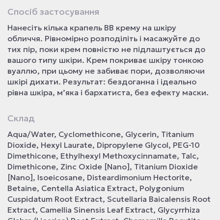
Спосіб застосування
Нанесіть кілька крапель BB крему на шкіру
обличчя. Рівномірно розподіліть і масажуйте до
тих пір, поки крем повністю не підлаштується до
вашого типу шкіри. Крем покриває шкіру тонкою
вуаллю, при цьому не забиває пори, дозволяючи
шкірі дихати. Результат: бездоганна і ідеально
рівна шкіра, м’яка і бархатиста, без ефекту маски.
Склад
Aqua/Water, Cyclomethicone, Glycerin, Titanium
Dioxide, Hexyl Laurate, Dipropylene Glycol, PEG-10
Dimethicone, Ethylhexyl Methoxycinnamate, Talc,
Dimethicone, Zinc Oxide [Nano], Titanium Dioxide
[Nano], Isoeicosane, Disteardimonium Hectorite,
Betaine, Centella Asiatica Extract, Polygonium
Cuspidatum Root Extract, Scutellaria Baicalensis Root
Extract, Camellia Sinensis Leaf Extract, Glycyrrhiza