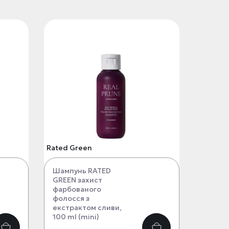
Rated Green
Шампунь RATED
GREEN захист
фарбованого
фолосся з
екстрактом сливи,
100 ml (mini)