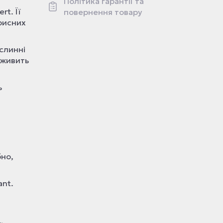
Політика гарантії та
t. Її
повернення товару
рисних
слинні
 живить
ь
бно,
ant.