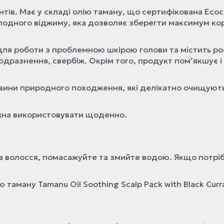
ів. Має у складі олію таману, що сертифікована Ecocer
лодного віджиму, яка дозволяє зберегти максимум ко
 для роботи з проблемною шкірою голови та містить ро
дразнення, свербіж. Окрім того, продукт помʼякшує і
овини природного походження, які делікатно очищуют
жна використовувати щоденно.
та волосся, помасажуйте та змийте водою. Якщо потрі
таману Tamanu Oil Soothing Scalp Pack with Black Curr