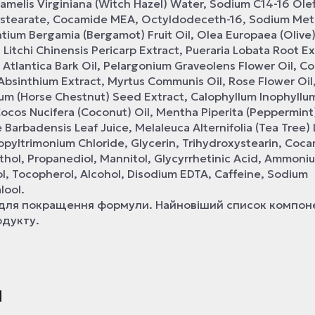
amelis Virginiana (Witch Hazel) Water, Sodium C14-16 Ole
Distearate, Cocamide MEA, Octyldodeceth-16, Sodium Met
ntium Bergamia (Bergamot) Fruit Oil, Olea Europaea (Olive)
, Litchi Chinensis Pericarp Extract, Pueraria Lobata Root Ex
 Atlantica Bark Oil, Pelargonium Graveolens Flower Oil, Co
 Absinthium Extract, Myrtus Communis Oil, Rose Flower Oil,
anum (Horse Chestnut) Seed Extract, Calophyllum Inophyll
 Cocos Nucifera (Coconut) Oil, Mentha Piperita (Peppermint)
Barbadensis Leaf Juice, Melaleuca Alternifolia (Tea Tree) L
opyltrimonium Chloride, Glycerin, Trihydroxystearin, Coc
hol, Propanediol, Mannitol, Glycyrrhetinic Acid, Ammoni
ol, Tocopherol, Alcohol, Disodium EDTA, Caffeine, Sodium
lool.
 для покращення формули. Найновіший список компоне
одукту.
и