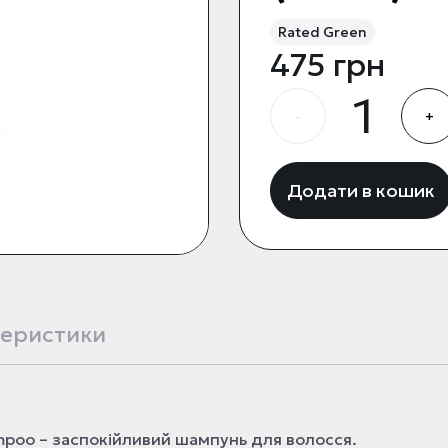
Rated Green
475 грн
-
+
Додати в кошик
еристики
ampoo – заспокійливий шампунь для волосся.