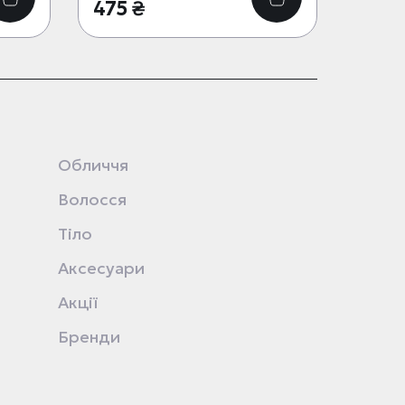
475 ₴
Обличчя
Волосся
Тіло
Аксесуари
Акції
Бренди