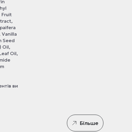
fin
hyl
 Fruit
tract,
paifera
 Vanilla
um Seed
 Oil,
eaf Oil,
amide
um
нтів ви
Більше