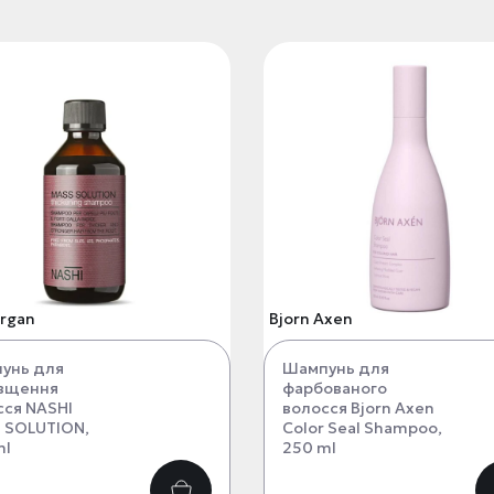
Argan
Bjorn Axen
унь для
Шампунь для
вщення
фарбованого
сся NASHI
волосся Bjorn Axen
 SOLUTION,
Color Seal Shampoo,
ml
250 ml