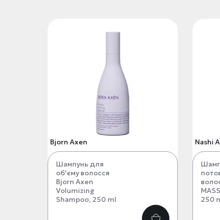
Bjorn Axen
Nashi 
Шампунь для
Шамп
об'єму волосся
пото
Bjorn Axen
воло
Volumizing
MASS
Shampoo, 250 ml
250 