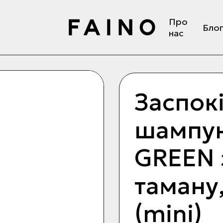
Про
Бло
нас
Заспок
шампун
GREEN 
таману,
(mini)