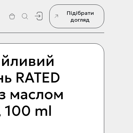
Підібрати
г
догляд
ійливий
ь RATED
з маслом
 100 ml