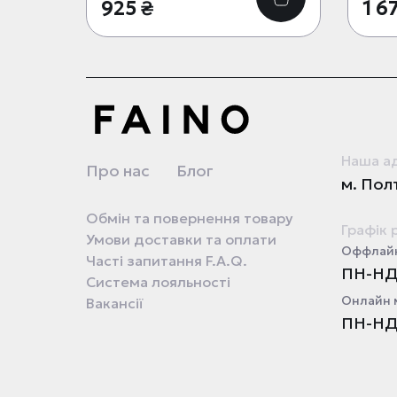
925 ₴
1 6
Наша а
Про нас
Блог
м. Полт
Обмін та повернення товару
Графік 
Умови доставки та оплати
Оффлайн
Часті запитання F.A.Q.
ПН-НД 
Система лояльності
Онлайн 
Вакансії
ПН-НД 