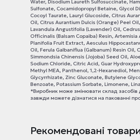
Water, Disodium Laureth Sulfosuccinate, Ham
Sulfonate, Cocamidopropyl Betaine, Glycol 
Cocoyl Taurate, Lauryl Glucoside, Citrus Aura
Oil, Citrus Aurantium Dulcis (Orange) Peel Oil
Lavandula Angustifolia (Lavender) Oil, Cedrus
Officinalis (Balsam Copaiba) Resin, Artemisia
Planifolia Fruit Extract, Aesculus Hippocast
Oil, Ferula Galbaniflua (Galbanum) Resin Oil,
Simmondsia Chinensis (Jojoba) Seed Oil, Aloe 
Sodium Chloride, Citric Acid, Guar Hydroxypr
Methyl MEA, Panthenol, 1,2-Hexanediol, Ment
Glycyrrhizate, Zinc Gluconate, Butylene Glyc
Benzoate, Potassium Sorbate, Limonene, Lina
*Виробник може змінювати склад засобів
завжди можете дізнатися на пакованні пр
Рекомендовані товар