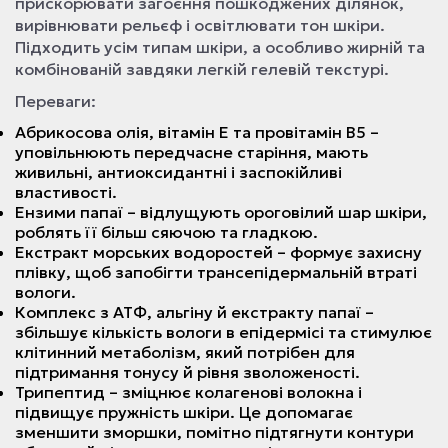
прискорювати загоєння пошкоджених ділянок,
вирівнювати рельєф і освітлювати тон шкіри.
Підходить усім типам шкіри, а особливо жирній та
комбінованій завдяки легкій гелевій текстурі.
Переваги:
Абрикосова олія, вітамін Е та провітамін В5 –
уповільнюють передчасне старіння, мають
живильні, антиоксидантні і заспокійливі
властивості.
Ензими папаї – відлущують ороговілий шар шкіри,
роблять її більш сяючою та гладкою.
Екстракт морських водоростей – формує захисну
плівку, щоб запобігти трансепідермальній втраті
вологи.
Комплекс з АТФ, альгіну й екстракту папаї –
збільшує кількість вологи в епідермісі та стимулює
клітинний метаболізм, який потрібен для
підтримання тонусу й рівня зволоженості.
Трипептид – зміцнює колагенові волокна і
підвищує пружність шкіри. Це допомагає
зменшити зморшки, помітно підтягнути контури