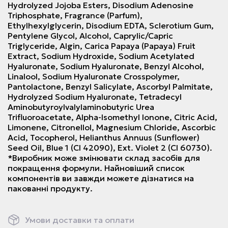
Hydrolyzed Jojoba Esters, Disodium Adenosine
Triphosphate, Fragrance (Parfum),
Ethylhexylglycerin, Disodium EDTA, Sclerotium Gum,
Pentylene Glycol, Alcohol, Caprylic/Capric
Triglyceride, Algin, Carica Papaya (Papaya) Fruit
Extract, Sodium Hydroxide, Sodium Acetylated
Hyaluronate, Sodium Hyaluronate, Benzyl Alcohol,
Linalool, Sodium Hyaluronate Crosspolymer,
Pantolactone, Benzyl Salicylate, Ascorbyl Palmitate,
Hydrolyzed Sodium Hyaluronate, Tetradecyl
Aminobutyroylvalylaminobutyric Urea
Trifluoroacetate, Alpha-Isomethyl Ionone, Citric Acid,
Limonene, Citronellol, Magnesium Chloride, Ascorbic
Acid, Tocopherol, Helianthus Annuus (Sunflower)
Seed Oil, Blue 1 (CI 42090), Ext. Violet 2 (CI 60730).
*Виробник може змінювати склад засобів для
покращення формули. Найновіший список
компонентів ви завжди можете дізнатися на
пакованні продукту.
Умови доставки та оплати