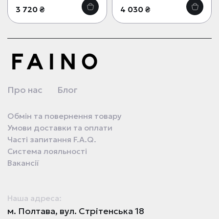
3 720 ₴
4 030 ₴
Про нас
Блог
Обмін та повернення товару
Умови доставки та оплати
Часті запитання F.A.Q.
Система лояльності
Вакансії
Наша адреса:
м. Полтава, вул. Стрітенська 18