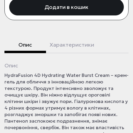
Додати в кошик
Опис
Характеристики
Опис
HydraFusion 4D Hydrating Water Burst Cream – крем-
гель для обличчя з інноваційною легкою
текстурою. Продукт інтенсивно зволожує та
очищує шкіру. Він ніжно відлущує ороговілі
клітини шкіри і звужує пори. Гіалуронова кислота у
4 різних формах утримує вологу в клітинах,
розгладжує зморшки та запобігає появі нових.
Пантенол заспокоює подразнення, знімає
почервоніння, свербіж. Він також має властивість