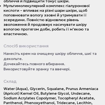
обличчя й підвищити тонус шкіри.
Мультимолекулярний комплекс гіалуронової
кислоти – впливає на різні шари шкіри, щоб
поповнювати вологу ззовні й утримувати її
зсередини. Повністю відновлює рівень
зволоження й продовжує насичувати шкіру
вологою протягом доби, робить її м’якою та
еластичною.
Спосіб використання
Нанесіть крем на очищену шкіру обличчя, шиї та
декольте.
Дочекайтесь повного вбирання.
Використовуйте зранку та ввечері.
Склад
Water (Aqua), Glycerin, Squalane, Prunus Armeniaca
(Apricot) Kernel Oil, Butylene Glycol, Undecane,
Sodium Acrylates Copolymer, Tocopheryl Acetate,
Panthenol, Phenoxyethanol, Tridecane, Lecithin,