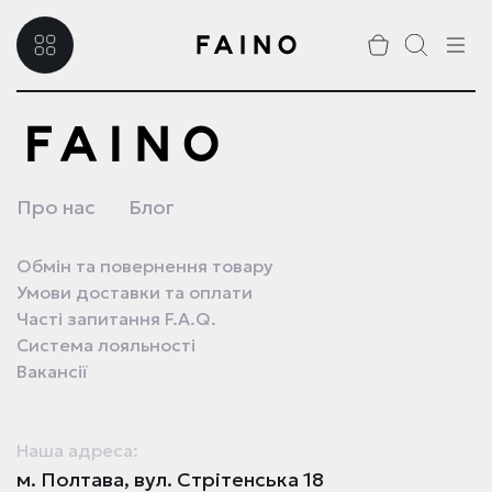
Про нас
Блог
Обмін та повернення товару
Умови доставки та оплати
Часті запитання F.A.Q.
Система лояльності
Вакансії
Наша адреса:
м. Полтава, вул. Стрітенська 18