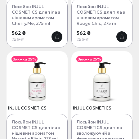
Лосьйон INJUL
Лосьйон INJUL
COSMETICS для тіла з
COSMETICS для тіла з
нішевим ароматом
нішевим ароматом
Cherry.Me, 275 ml
Rouge Chic, 275 ml
562 ₴
562 ₴
750 ₴
750 ₴
Знижка 25%
Знижка 25%
INJUL COSMETICS
INJUL COSMETICS
Лосьйон INJUL
Лосьйон INJUL
COSMETICS для тіла з
COSMETICS для тіла
нішевим ароматом
зволожуючий з
Narcotic Elixir, 275 ml
фруктовим ароматом