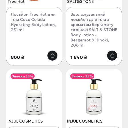
Tree Hut
SALT&STONE
Лосьйон Tree Hut для
Зволожувальний
тіла Coco Colada
лосьйон для тіла з
Hydrating Body Lotion,
ароматом бергамоту
251 ml
та хінокі SALT & STONE
Body Lotion -
Bergamot & Hinoki,
206 ml
800 ₴
1 840 ₴
Знижка 25%
Знижка 25%
INJUL COSMETICS
INJUL COSMETICS