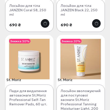
Лосьйон для тіла
Лосьйон для тіла
JANZEN Coral 58, 250
JANZEN Black 22, 250
ml
ml
690 ₴
690 ₴
Знижка 30%
Знижка 20%
St. Moriz
St. Moriz
Пади для видалення
Лосьйон зволожуючий
автозасмаги St.Moriz
для поступової
Professional Self-Tan
засмаги St.Moriz
Remover Pads, 60 шт.
Professional Tanning
Moisturiser Light, 200