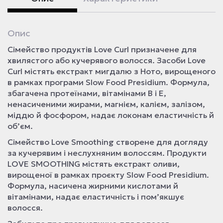
Опис
Сімейство продуктів Love Curl призначене для
хвилястого або кучерявого волосся. Засоби Love
Curl містять екстракт мигдалю з
Ното
, вирощеного
в рамках програми Slow Food Presidium. Формула,
збагачена протеїнами, вітамінами В і Е,
ненасиченими жирами, магнієм, калієм, залізом,
міддю й фосфором, надає локонам еластичність й
об’єм.
Сімейство Love Smoothing створене для догляду
за кучерявим і неслухняним волоссям. Продукти
LOVE SMOOTHING містять екстракт оливи,
вирощеної в рамках проєкту Slow Food Presidium.
Формула, насичена жирними кислотами й
вітамінами, надає еластичність і пом’якшує
волосся.