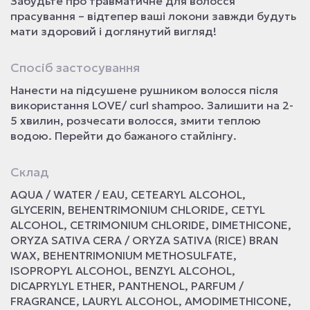
Забудьте про травматичне для волосся
прасування – відтепер ваші локони завжди будуть
мати здоровий і доглянутий вигляд!
Спосіб застосування
Нанести на підсушене рушником волосся після
використання LOVE/ curl shampoo. Залишити на 2-
5 хвилин, розчесати волосся, змити теплою
водою. Перейти до бажаного стайлінгу.
Склад
AQUA / WATER / EAU, CETEARYL ALCOHOL,
GLYCERIN, BEHENTRIMONIUM CHLORIDE, CETYL
ALCOHOL, CETRIMONIUM CHLORIDE, DIMETHICONE,
ORYZA SATIVA CERA / ORYZA SATIVA (RICE) BRAN
WAX, BEHENTRIMONIUM METHOSULFATE,
ISOPROPYL ALCOHOL, BENZYL ALCOHOL,
DICAPRYLYL ETHER, PANTHENOL, PARFUM /
FRAGRANCE, LAURYL ALCOHOL, AMODIMETHICONE,