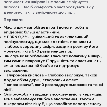
поглинається шкірою і не залишає відчуття
липкості. Засіб комфортно застосовувати як у
денному, так і у вечірньому догляді.
Переваги
Масло ши – запобігає втраті вологи, робить
епідерміс більш еластичним.
c-PDRN 0,2% – унікальний та ексклюзивний
полінуклеотид, що має здатність проникати
глибоко всередину шкіри, завдяки розміру його
молекул, які в 670 разів менше пор.
Він сприяє виробленню власного колагену в шкірі,
тим самим покращує її пружність та еластичність,
зміцнює захисний бар’єр та підтримує
зволоження.
Гіалуронова кислота – глибоко зволожує, також
додає об’єм дермі, створюючи ефект
“наповнювача”, який розгладжує зморшки та тонкі
лінії.
Олія жожоба – завдяки високому вмісту керамідів,
вона забезпечує глибоке зволоження, також є
джерелом вітаміну Е, що запобігає передчасному