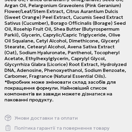
Argan Oil, Pelargonium Graveolens (Pink Geranium)
Flower/Leaf/Stem Extract, Citrus Aurantium Dulcis
(Sweet Orange) Peel Extract, Cucumis Seed Extract
Sativus (Cucumber), Borago Officinalis (Borage) Seed
Oil, Rosehip Fruit Oil, Shea Butter (Butyrospermum
Parkii), Glycerin, Caprylic/Capric Triglyceride, Olive
Oil Squalane, Cetyl Alcohol, Dimethicone, Glyceryl
Stearate, Cetearyl Alcohol, Avena Sativa Extract
(Oat), Sodium Hyaluronate, Panthenol, Tocopheryl
Acetate, Ethylhexylglycerin, Caprylyl Glycol,
Glycyrrhiza Glabra (Licorice) Root Extract, Hydrolyzed
DNA, Adenosine, Phenoxyethanol, Sodium Benzoate,
Carbomer, Fragrance (Natural Essential Oils).
*Виробник може змінювати склад засобів для
покращення формули. Найновіший список
компонентів ви завжди можете дізнатися на
пакованні продукту.
Умови доставки та оплати
Політика гарантії та повернення товару