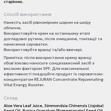
старінню.
Спосіб використання
Нанесіть засіб рівномірним шаром на шкіру
обличчя.
Використовуйте крем на останньому етапі
доглядової рутини, після очищення, тонізації та
нанесення сироватки.
Використовуйте вранці та/або ввечері.
Примітка: після використання крему вранці
обов’язково наносьте сонцезахисний засіб з
високим фактором SPF. Для максимальної
ефективності поєднуйте продукт із сироваткою-
концентратом REJURAN Concentrate Rejuvenating
Vital Energy Booster.
Склад
Aloe Vera Leaf Juice, Simmondsia Chinensis (Jojoba)
Seed Oil, Punica Granatum (Pomegranate) Seed Oil,