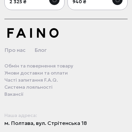
2 325 ₴
940 ₴
Про нас
Блог
Обмін та повернення товару
Умови доставки та оплати
Часті запитання F.A.Q.
Система лояльності
Вакансії
Наша адреса:
м. Полтава, вул. Стрітенська 18