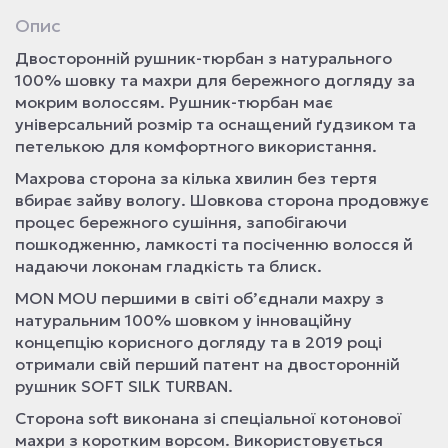
Опис
Двосторонній рушник-тюрбан з натурального
100% шовку та махри для бережного догляду за
мокрим волоссям. Рушник-тюрбан має
універсальний розмір та оснащений ґудзиком та
петелькою для комфортного використання.
Махрова сторона за кілька хвилин без тертя
вбирає зайву вологу. Шовкова сторона продовжує
процес бережного сушіння, запобігаючи
пошкодженню, ламкості та посіченню волосся й
надаючи локонам гладкість та блиск.
MON MOU першими в світі об’єднали махру з
натуральним 100% шовком у інноваційну
концепцію корисного догляду та в 2019 році
отримали свій перший патент на двосторонній
рушник SOFT SILK TURBAN.
Сторона soft виконана зі спеціальної котонової
махри з коротким ворсом. Використовується