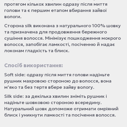
протягом кількох хвилин одразу після миття
голови та є першим етапом вбирання зайвої
вологи.
Сторона silk виконана з натурального 100% шовку
та призначена для продовження бережного
сушіння волосся. Мінімізує пошкодження мокрого
волосся, запобігає ламкості, посіченню й надає
локонам гладкість та блиск.
Спосіб використання:
Soft side: одразу після миття голови надіньте
рушник махровою стороною до волосся, вона
м’яко та без тертя вбере зайву вологу.
Silk side: за декілька хвилин зніміть рушник і
надіньте шовковою стороною всередину.
Натуральний шовк допоможе отримати омріяний
блиск і уникнути ламкості та посічення волосся.