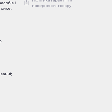
Політика гарантії та
асобів і
повернення товару
тонке,
о
ванні;