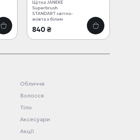
Щітка JANEKE
Superbrush
STANDART світло-
жовта з білим
840 ₴
Обличчя
Волосся
Тіло
Аксесуари
Акції