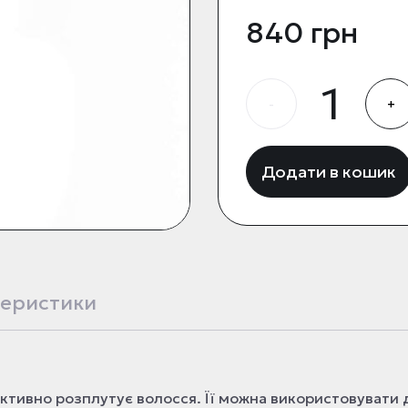
840 грн
-
+
Додати в кошик
еристики
ективно розплутує волосся. Її можна використовувати 