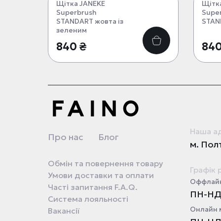
Щітка JANEKE
Щітк
Superbrush
Supe
STANDART жовта із
STAN
зеленим
840 ₴
840
Наша а
Про нас
Блог
м. Полт
Обмін та повернення товару
Графік 
Умови доставки та оплати
Оффлайн
Часті запитання F.A.Q.
ПН-НД 
Система лояльності
Онлайн 
Вакансії