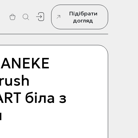
Підібрати
г
догляд
JANEKE
rush
RT біла з
м