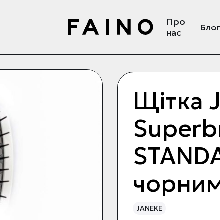
Про
Бло
нас
Щітка 
Superb
STANDA
чорни
JANEKE