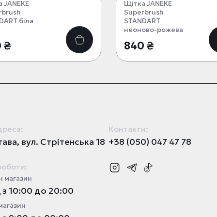
а JANEKE
Щітка JANEKE
rbrush
Superbrush
DART біла
STANDART
неоново-рожева
 ₴
840 ₴
дреса:
Контакти:
ава, вул. Стрітенська 18
+38 (050) 047 47 78
роботи:
 магазин
з 10:00 до 20:00
магазин