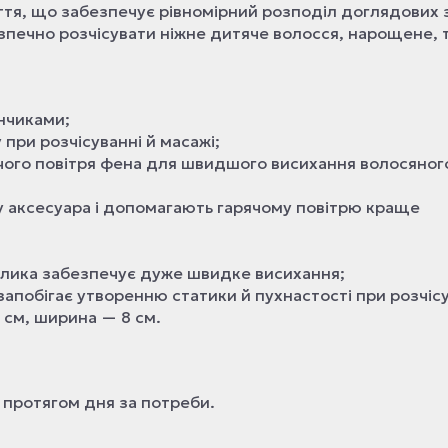
иття, що забезпечує рівномірний розподіл доглядових з
печно розчісувати ніжне дитяче волосся, нарощене, 
нчиками;
при розчісуванні й масажі;
чого повітря фена для швидшого висихання волосяног
гу аксесуара і допомагають гарячому повітрю краще
улика забезпечує дуже швидке висихання;
запобігає утворенню статики й пухнастості при розчісу
 см, ширина — 8 см.
 протягом дня за потреби.