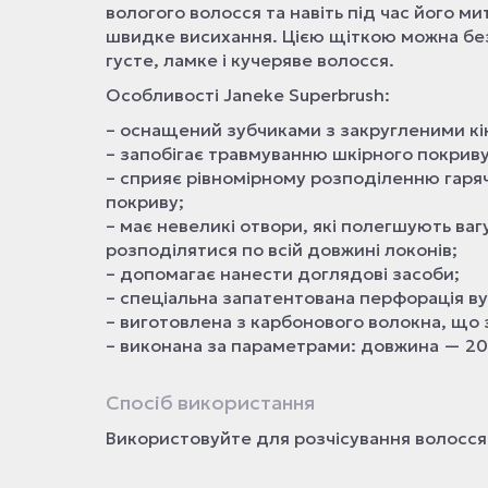
вологого волосся та навіть під час його м
швидке висихання. Цією щіткою можна без
густе, ламке і кучеряве волосся.
Особливості Janeke Superbrush:
– оснащений зубчиками з закругленими кі
– запобігає травмуванню шкірного покриву 
– сприяє рівномірному розподіленню гаря
покриву;
– має невеликі отвори, які полегшують ва
розподілятися по всій довжині локонів;
– допомагає нанести доглядові засоби;
– спеціальна запатентована перфорація в
– виготовлена з карбонового волокна, що 
– виконана за параметрами: довжина — 20
Спосіб використання
Використовуйте для розчісування волосся