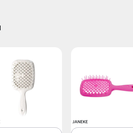
и
E
JANEKE