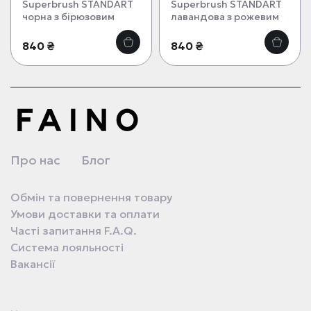
Superbrush STANDART
Superbrush STANDART
чорна з бірюзовим
лавандова з рожевим
840 ₴
840 ₴
Про нас
Блог
Обмін та повернення товару
Умови доставки та оплати
Часті запитання F.A.Q.
Система лояльності
Вакансії