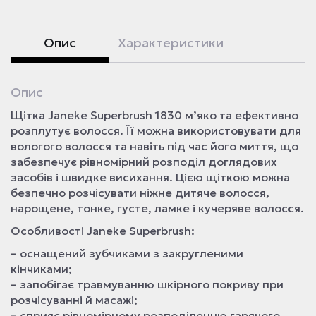
Опис
Характеристики
Опис
Щітка Janeke Superbrush 1830 м’яко та ефективно
розплутує волосся. Її можна використовувати для
вологого волосся та навіть під час його миття, що
забезпечує рівномірний розподіл доглядових
засобів і швидке висихання. Цією щіткою можна
безпечно розчісувати ніжне дитяче волосся,
нарощене, тонке, густе, ламке і кучеряве волосся.
Особливості Janeke Superbrush:
– оснащений зубчиками з закругленими
кінчиками;
– запобігає травмуванню шкірного покриву при
розчісуванні й масажі;
– сприяє рівномірному розподіленню гарячого