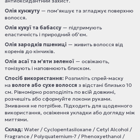
антиоксидантний захист.
Олія кунжуту
— пом’якшує та згладжує поверхню
волосся.
Олія кукуї та бабассу
— підтримують
еластичність і природний об’єм.
Олія зародків пшениці
— живить волосся від
коренів до кінчиків.
Олія асаї та м’яти зеленої
— освіжають,
тонізують і наповнюють блиском.
Спосіб використання:
Розпиліть спрей-маску
на
вологе або сухе волосся
з відстані близько 10
см. Рівномірно розподіліть по всій довжині,
розчешіть або сформуйте локони руками.
Змивання не потрібне. Підходить для щоденного
використання, освіження укладки або догляду між
миттями.
Склад:
Water / Cyclopentasiloxane / Cetyl Alcohol /
Fragrance / Polyquaternium-7 / Phenoxyethanol /