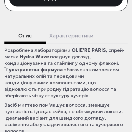
Опис
Характеристики
Розроблена лабораторіями
OLIE’RE PARIS
, спрей-
маска
Hydra Wave
поєднує догляд,
кондиціонування та стайлінг у одному флаконі.
Її
ультралегка формула
збагачена комплексом
натуральних олій та передовими
кондиціонуючими компонентами, що
відновлюють природну гідратацію волосся та
зберігають чітку структуру кучерів.
Засіб миттєво пом’якшує волосся, зменшує
пухнастість і додає сяйва, не обтяжуючи локони.
Ідеальний варіант для швидкого догляду,
освіження або укладки хвилястого та кучерявого
волосся.