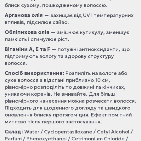
блиск сухому, пошкодженому волоссю.
Арганова олія
— захищає від UV і температурних
впливів, підсилює сяйво.
Обліпихова олія
— зміцнює кутикулу, зменшує
ламкість і стимулює ріст.
Вітаміни A, E та F
— потужні антиоксиданти, що
підтримують вологу та здорову структуру
волосся.
Спосіб використання:
Розпиліть на вологе або
сухе волосся з відстані приблизно 10 см,
рівномірно розподіліть по довжині та кінчиках,
уникаючи коренів. Не змивайте. Для більш
рівномірного нанесення можна розчесати волосся.
Підходить для щоденного догляду та швидкого
оновлення блиску протягом дня. Ефект помітний
миттєво після першого застосування.
Склад:
Water / Cyclopentasiloxane / Cetyl Alcohol /
Parfum / Phenoxyethanol / Cetrimonium Chloride /