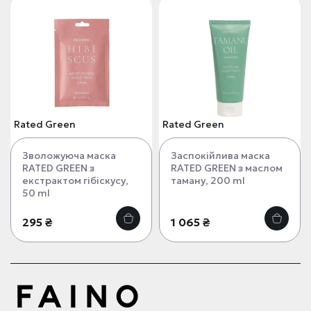
Rated Green
Rated Green
Зволожуюча маска
Заспокійлива маска
RATED GREEN з
RATED GREEN з маслом
екстрактом гібіскусу,
таману, 200 ml
50 ml
295 ₴
1 065 ₴