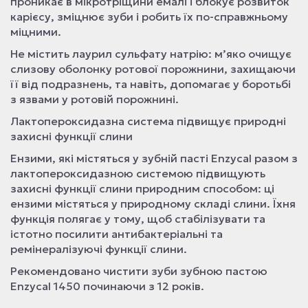
проникає в мікротріщини емалі і блокує розвиток
карієсу, зміцнює зуби і робить їх по-справжньому
міцними.
Не містить лаурил сульфату натрію: м’яко очищує
слизову оболонку ротової порожнини, захищаючи
її від подразнень, та навіть, допомагає у боротьбі
з язвами у ротовій порожнині.
Лактопероксидазна система підвищує природні
захисні функції слини
Ензими, які містяться у зубній пасті Enzycal разом з
лактопероксидазною системою підвищують
захисні функції слини природним способом: ці
ензими містяться у природному складі слини. Їхня
функція полягає у тому, щоб стабілізувати та
істотно посилити антибактеріальні та
ремінералізуючі функції слини.
Рекомендовано чистити зуби зубною пастою
Enzycal 1450 починаючи з 12 років.