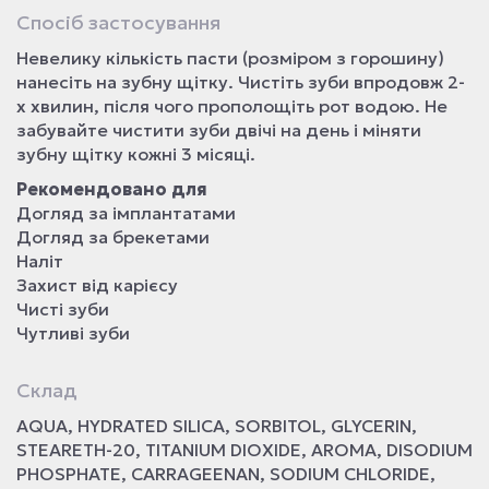
Спосіб застосування
Невелику кількість пасти (розміром з горошину)
нанесіть на зубну щітку. Чистіть зуби впродовж 2-
х хвилин, після чого прополощіть рот водою. Не
забувайте чистити зуби двічі на день і міняти
зубну щітку кожні 3 місяці.
Рекомендовано для
Догляд за імплантатами
Догляд за брекетами
Наліт
Захист від карієсу
Чисті зуби
Чутливі зуби
Склад
AQUA, HYDRATED SILICA, SORBITOL, GLYCERIN,
STEARETH-20, TITANIUM DIOXIDE, AROMA, DISODIUM
PHOSPHATE, CARRAGEENAN, SODIUM CHLORIDE,