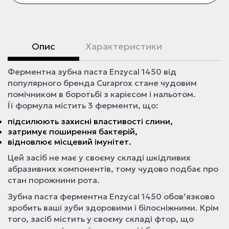
Опис
Характеристики
Ферментна зубна паста Enzycal 1450 від
популярного бренда Curaprox стане чудовим
помічником в боротьбі з карієсом і нальотом.
Її формула містить 3 ферменти, що:
підсилюють захисні властивості слини,
затримує поширення бактерій,
відновлює місцевий імунітет.
Цей засіб не має у своєму складі шкідливих
абразивних компонентів, тому чудово подбає про
стан порожнини рота.
Зубна паста ферментна Enzycal 1450 обов’язково
зробить ваші зуби здоровими і білосніжними. Крім
того, засіб містить у своєму складі фтор, що