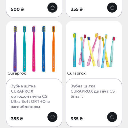
500 ₴
355 ₴
Curaprox
Curaprox
Зубна щітка
Зубна щітка
CURAPROX
CURAPROX дитяча CS
ортодонтична CS
Smart
Ultra Soft ORTHO із
заглибленням
355 ₴
355 ₴