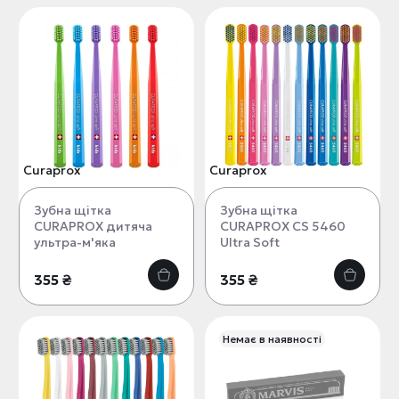
Curaprox
Curaprox
Зубна щітка
Зубна щітка
CURAPROX дитяча
CURAPROX CS 5460
ультра-м'яка
Ultra Soft
355 ₴
355 ₴
Немає в наявності