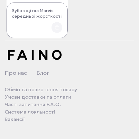
Зубна щітка Marvis
середньої жорсткості
Про нас
Блог
Обмін та повернення товару
Умови доставки та оплати
Часті запитання F.A.Q.
Система лояльності
Вакансії