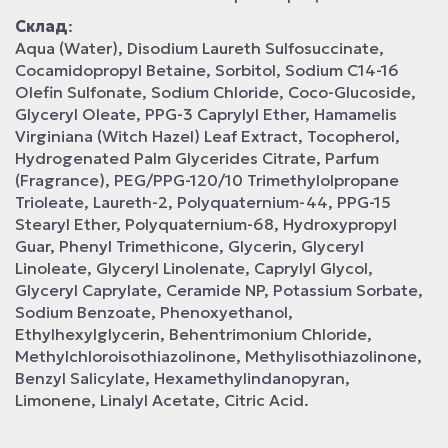
Склад
:
Aqua (Water), Disodium Laureth Sulfosuccinate,
Cocamidopropyl Betaine, Sorbitol, Sodium C14-16
Olefin Sulfonate, Sodium Chloride, Coco-Glucoside,
Glyceryl Oleate, PPG-3 Caprylyl Ether, Hamamelis
Virginiana (Witch Hazel) Leaf Extract, Tocopherol,
Hydrogenated Palm Glycerides Citrate, Parfum
(Fragrance), PEG/PPG-120/10 Trimethylolpropane
Trioleate, Laureth-2, Polyquaternium-44, PPG-15
Stearyl Ether, Polyquaternium-68, Hydroxypropyl
Guar, Phenyl Trimethicone, Glycerin, Glyceryl
Linoleate, Glyceryl Linolenate, Caprylyl Glycol,
Glyceryl Caprylate, Ceramide NP, Potassium Sorbate,
Sodium Benzoate, Phenoxyethanol,
Ethylhexylglycerin, Behentrimonium Chloride,
Methylchloroisothiazolinone, Methylisothiazolinone,
Benzyl Salicylate, Hexamethylindanopyran,
Limonene, Linalyl Acetate, Citric Acid.