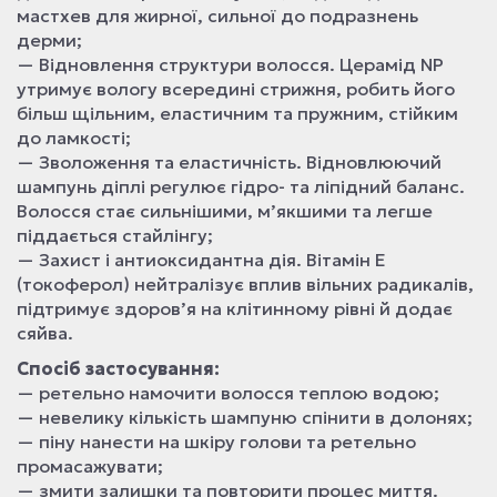
мастхев для жирної, сильної до подразнень
дерми;
— Відновлення структури волосся. Церамід NP
утримує вологу всередині стрижня, робить його
більш щільним, еластичним та пружним, стійким
до ламкості;
— Зволоження та еластичність. Відновлюючий
шампунь діплі регулює гідро- та ліпідний баланс.
Волосся стає сильнішими, м’якшими та легше
піддається стайлінгу;
— Захист і антиоксидантна дія. Вітамін Е
(токоферол) нейтралізує вплив вільних радикалів,
підтримує здоров’я на клітинному рівні й додає
сяйва.
Спосіб застосування:
— ретельно намочити волосся теплою водою;
— невелику кількість шампуню спінити в долонях;
— піну нанести на шкіру голови та ретельно
промасажувати;
— змити залишки та повторити процес миття.