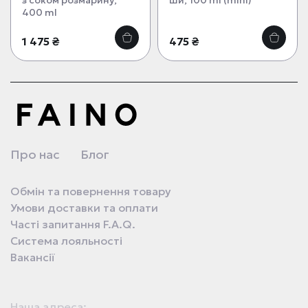
з соком розмарину,
ши, 100 ml (mini)
400 ml
1 475 ₴
475 ₴
Про нас
Блог
Обмін та повернення товару
Умови доставки та оплати
Часті запитання F.A.Q.
Система лояльності
Вакансії
Наша адреса: