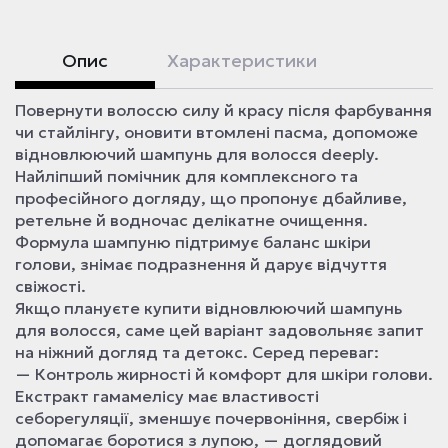
Опис
Характеристики
Повернути волоссю силу й красу після фарбування
чи стайлінгу, оновити втомлені пасма, допоможе
відновлюючий шампунь для волосся deeply.
Найліпший помічник для комплексного та
професійного догляду, що пропонує дбайливе,
ретельне й водночас делікатне очищення.
Формула шампуню підтримує баланс шкіри
голови, знімає подразнення й дарує відчуття
свіжості.
Якщо плануєте купити відновлюючий шампунь
для волосся, саме цей варіант задовольняє запит
на ніжний догляд та детокс. Серед переваг:
— Контроль жирності й комфорт для шкіри голови.
Екстракт гамамелісу має властивості
себорегуляції, зменшує почервоніння, свербіж і
допомагає боротися з лупою, — доглядовий